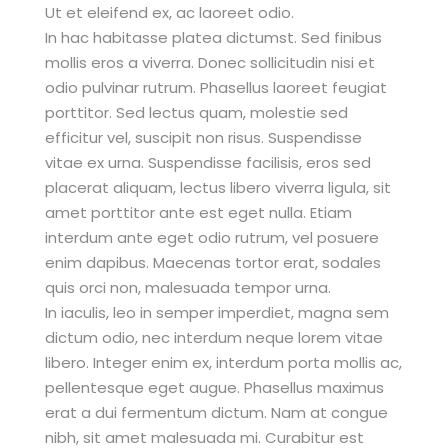
Ut et eleifend ex, ac laoreet odio.
In hac habitasse platea dictumst. Sed finibus
mollis eros a viverra. Donec sollicitudin nisi et
odio pulvinar rutrum. Phasellus laoreet feugiat
porttitor. Sed lectus quam, molestie sed
efficitur vel, suscipit non risus. Suspendisse
vitae ex urna. Suspendisse facilisis, eros sed
placerat aliquam, lectus libero viverra ligula, sit
amet porttitor ante est eget nulla. Etiam
interdum ante eget odio rutrum, vel posuere
enim dapibus. Maecenas tortor erat, sodales
quis orci non, malesuada tempor urna.
In iaculis, leo in semper imperdiet, magna sem
dictum odio, nec interdum neque lorem vitae
libero. Integer enim ex, interdum porta mollis ac,
pellentesque eget augue. Phasellus maximus
erat a dui fermentum dictum. Nam at congue
nibh, sit amet malesuada mi. Curabitur est